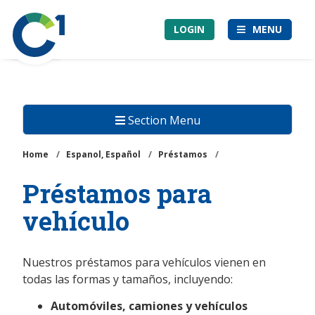
Skip
Community
to
LOGIN
MENU
1st
main
Credit
content
Union
Section Menu
Home
/
Espanol, Español
/
Préstamos
/
Préstamos para
vehículo
Nuestros préstamos para vehículos vienen en
todas las formas y tamaños, incluyendo:
Automóviles, camiones y vehículos